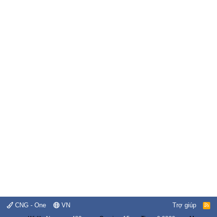
CNG - One
VN
Trợ giúp
R
S