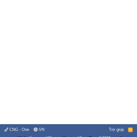
CNG - One
VN
Trợ giúp
R
S