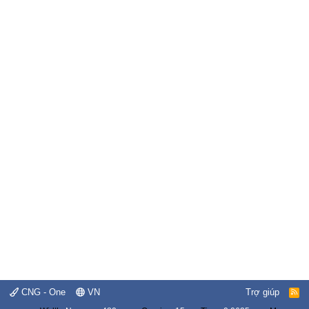
CNG - One
VN
Trợ giúp
R
S