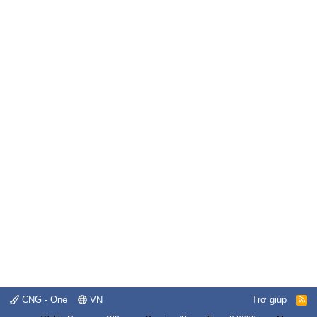
CNG - One
VN
Trợ giúp
R
S