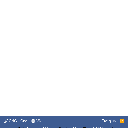
CNG - One
VN
Trợ giúp
R
S