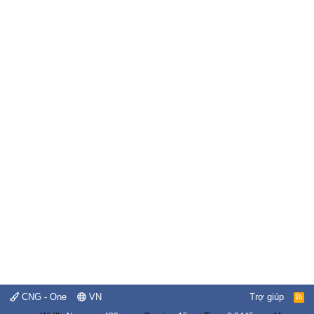
CNG - One
VN
Trợ giúp
R
S