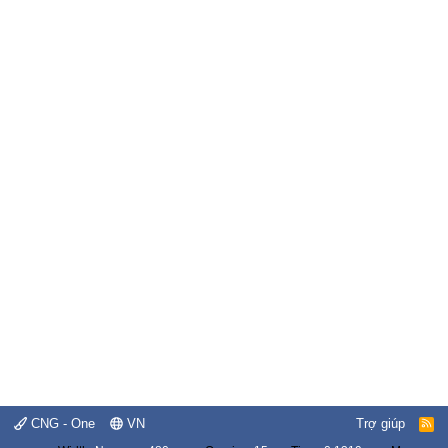
CNG - One
VN
Trợ giúp
R
S