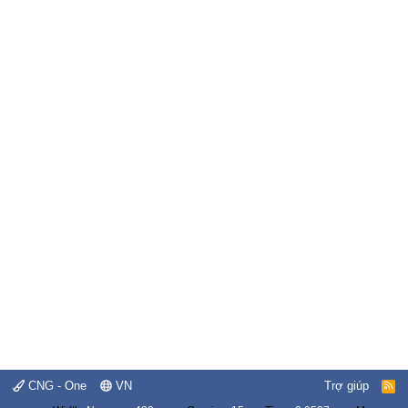
CNG - One
VN
Trợ giúp
R
S