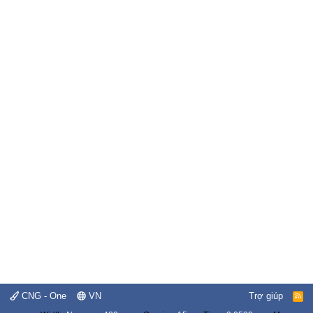
CNG - One
VN
Trợ giúp
R
S