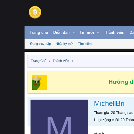
Trang chủ
Diễn đàn
Tin mới
Thành viên
Da
Đang truy cập
Nhật ký mới
Tìm kiếm
Trang Chủ
Thành Viên
Hướng dẫ
MichellBri
M
Tham gia
20 Tháng sáu
Hoạt động cuối
20 Thán
Bài viết