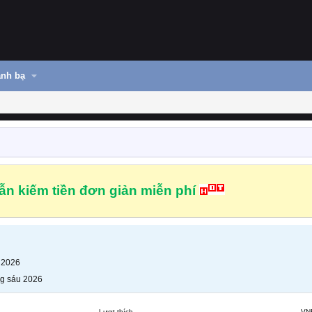
nh bạ
n kiếm tiền đơn giản miễn phí
 2026
g sáu 2026
Lượt thích
VN