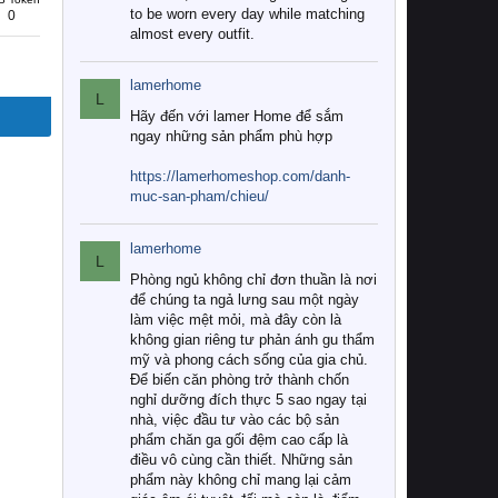
to be worn every day while matching
0
almost every outfit.
lamerhome
L
Hãy đến với lamer Home để sắm
ngay những sản phẩm phù hợp
https://lamerhomeshop.com/danh-
muc-san-pham/chieu/
lamerhome
L
Phòng ngủ không chỉ đơn thuần là nơi
để chúng ta ngả lưng sau một ngày
làm việc mệt mỏi, mà đây còn là
không gian riêng tư phản ánh gu thẩm
mỹ và phong cách sống của gia chủ.
Để biến căn phòng trở thành chốn
nghỉ dưỡng đích thực 5 sao ngay tại
nhà, việc đầu tư vào các bộ sản
phẩm chăn ga gối đệm cao cấp là
điều vô cùng cần thiết. Những sản
phẩm này không chỉ mang lại cảm