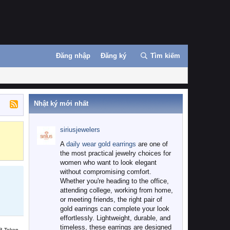
Đăng nhập
Đăng ký
Tìm kiếm
Nhật ký mới nhất
siriusjewelers
Binance
MEXC
A
daily wear gold earrings
are one of
the most practical jewelry choices for
women who want to look elegant
without compromising comfort.
Whether you're heading to the office,
attending college, working from home,
or meeting friends, the right pair of
gold earrings can complete your look
effortlessly. Lightweight, durable, and
timeless, these earrings are designed
B Token