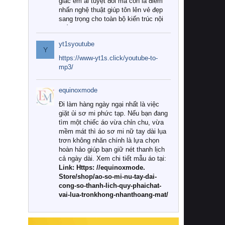
giác êm ái tuyệt đối mà còn là điểm
nhấn nghệ thuật giúp tôn lên vẻ đẹp
sang trọng cho toàn bộ kiến trúc nội
thất.
yt1syoutube
Tuy nhiên, giữa thị trường đa dạng
Y
với vô vàn thương hiệu và mẫu mã
https://www-yt1s.click/youtube-to-
như hiện nay, làm thế nào để chọn
mp3/
được những bộ chăn ga gối đệm cao
cấp thực sự chất lượng, phù hợp với
equinoxmode
khí hậu và nhu cầu sử dụng của gia
đình? Hãy cùng chúng tôi đi tìm lời
Đi làm hàng ngày ngại nhất là việc
giải đáp chi tiết qua bài viết dưới đây.
giặt ủi sơ mi phức tạp. Nếu bạn đang
tìm một chiếc áo vừa chỉn chu, vừa
1. Tại sao các gia đình hiện đại lại ưa
mềm mát thì áo sơ mi nữ tay dài lụa
chuộng chăn ga gối đệm cao cấp?
trơn không nhăn chính là lựa chọn
hoàn hảo giúp bạn giữ nét thanh lịch
Khác với các dòng sản phẩm thông
cả ngày dài. Xem chi tiết mẫu áo tại:
thường, những bộ chăn ga gối đệm
Link: Https: //equinoxmode.
cao cấp trải qua quy trình sản xuất
Store/shop/ao-so-mi-nu-tay-dai-
nghiêm ngặt từ khâu chọn lọc nguyên
cong-so-thanh-lich-quy-phaichat-
liệu tự nhiên đến công nghệ dệt
vai-lua-tronkhong-nhanthoang-mat/
nhuộm hiện đại không chứa hóa chất
độc hại. Khi sử dụng dòng sản phẩm
này, bạn sẽ cảm nhận rõ rệt sự khác