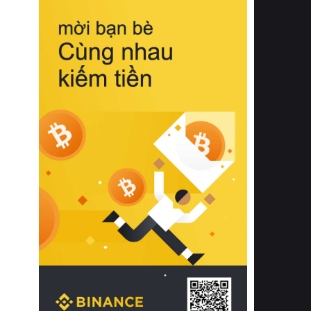
biệt từ bề mặt vải mềm mịn, khả năng
thoáng khí tuyệt vời cho đến độ đàn
hồi chuẩn xác của phần đệm nâng đỡ
cột sống.
Bên cạnh đó, việc lựa chọn các dòng
sản phẩm đạt chuẩn chất lượng quốc
tế còn giúp ngăn ngừa tình trạng kích
ứng da, hạn chế sự phát triển của vi
khuẩn và nấm mốc trong điều kiện
thời tiết nóng ẩm. Bạn có thể tìm hiểu
thêm các nghiên cứu khoa học về tác
động của giấc ngủ và môi trường
phòng ngủ đối với sức khỏe con
người tại Sleep Foundation (External
Link) để có cái nhìn toàn diện hơn.
2. Các tiêu chí vàng khi lựa chọn
chăn ga gối đệm cao cấp cho phòng
ngủ
Để sở hữu một bộ chăn ga gối đệm
cao cấp hoàn hảo cả về thẩm mỹ lẫn
công năng, người tiêu dùng cần cân
nhắc kỹ lưỡng các tiêu chí quan trọng