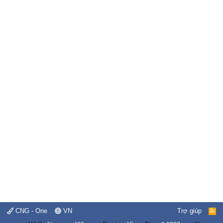
CNG - One
VN
Trợ giúp
R
S