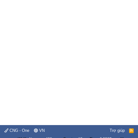
CNG - One
VN
Trợ giúp
R
S