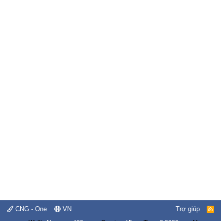
CNG - One
VN
Trợ giúp
R
S