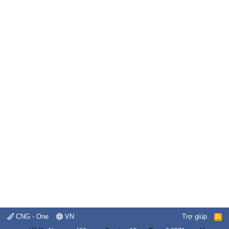
CNG - One
VN
Trợ giúp
R
S