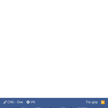
CNG - One
VN
Trợ giúp
R
S