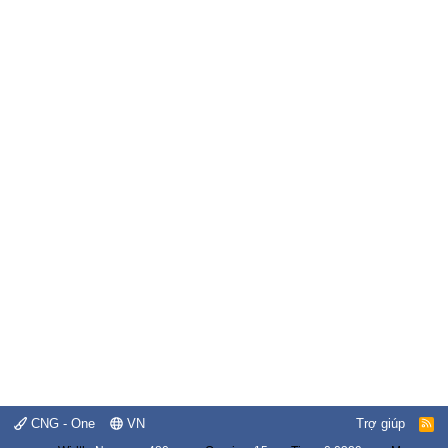
CNG - One
VN
Trợ giúp
R
S