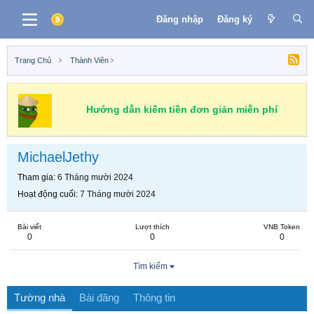
Đăng nhập
Đăng ký
Trang Chủ
Thành Viên
Hướng dẫn kiếm tiền đơn giản miễn phí
MichaelJethy
Tham gia
6 Tháng mười 2024
Hoạt động cuối
7 Tháng mười 2024
Bài viết
Lượt thích
VNB Token
0
0
0
Tìm kiếm
Tường nhà
Bài đăng
Thông tin