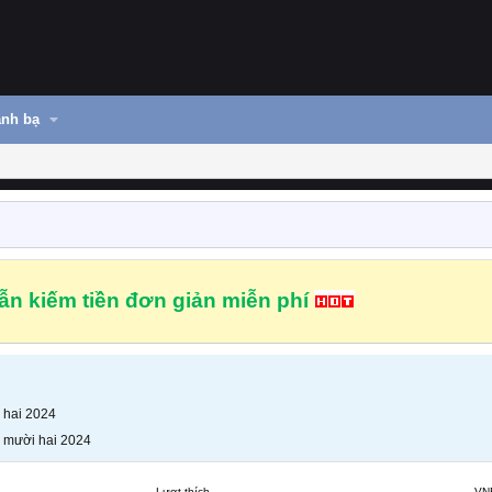
nh bạ
n kiếm tiền đơn giản miễn phí
 hai 2024
 mười hai 2024
Lượt thích
VN