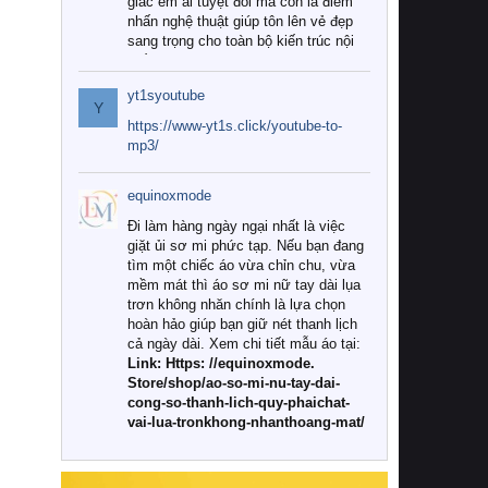
giác êm ái tuyệt đối mà còn là điểm
nhấn nghệ thuật giúp tôn lên vẻ đẹp
sang trọng cho toàn bộ kiến trúc nội
thất.
yt1syoutube
Tuy nhiên, giữa thị trường đa dạng
Y
với vô vàn thương hiệu và mẫu mã
https://www-yt1s.click/youtube-to-
như hiện nay, làm thế nào để chọn
mp3/
được những bộ chăn ga gối đệm cao
cấp thực sự chất lượng, phù hợp với
equinoxmode
khí hậu và nhu cầu sử dụng của gia
đình? Hãy cùng chúng tôi đi tìm lời
Đi làm hàng ngày ngại nhất là việc
giải đáp chi tiết qua bài viết dưới đây.
giặt ủi sơ mi phức tạp. Nếu bạn đang
tìm một chiếc áo vừa chỉn chu, vừa
1. Tại sao các gia đình hiện đại lại ưa
mềm mát thì áo sơ mi nữ tay dài lụa
chuộng chăn ga gối đệm cao cấp?
trơn không nhăn chính là lựa chọn
hoàn hảo giúp bạn giữ nét thanh lịch
Khác với các dòng sản phẩm thông
cả ngày dài. Xem chi tiết mẫu áo tại:
thường, những bộ chăn ga gối đệm
Link: Https: //equinoxmode.
cao cấp trải qua quy trình sản xuất
Store/shop/ao-so-mi-nu-tay-dai-
nghiêm ngặt từ khâu chọn lọc nguyên
cong-so-thanh-lich-quy-phaichat-
liệu tự nhiên đến công nghệ dệt
vai-lua-tronkhong-nhanthoang-mat/
nhuộm hiện đại không chứa hóa chất
độc hại. Khi sử dụng dòng sản phẩm
này, bạn sẽ cảm nhận rõ rệt sự khác