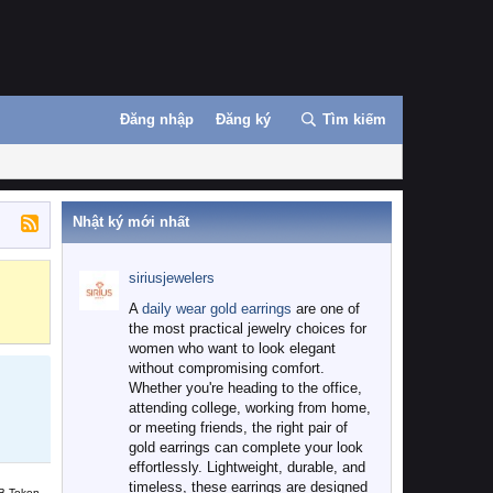
Đăng nhập
Đăng ký
Tìm kiếm
Nhật ký mới nhất
siriusjewelers
Binance
MEXC
A
daily wear gold earrings
are one of
the most practical jewelry choices for
women who want to look elegant
without compromising comfort.
Whether you're heading to the office,
attending college, working from home,
or meeting friends, the right pair of
gold earrings can complete your look
effortlessly. Lightweight, durable, and
timeless, these earrings are designed
B Token