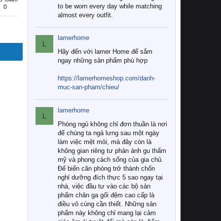
to be worn every day while matching
0
almost every outfit.
lamerhome
L
Hãy đến với lamer Home để sắm
ngay những sản phẩm phù hợp
https://lamerhomeshop.com/danh-
muc-san-pham/chieu/
lamerhome
L
Phòng ngủ không chỉ đơn thuần là nơi
để chúng ta ngả lưng sau một ngày
làm việc mệt mỏi, mà đây còn là
không gian riêng tư phản ánh gu thẩm
mỹ và phong cách sống của gia chủ.
Để biến căn phòng trở thành chốn
nghỉ dưỡng đích thực 5 sao ngay tại
nhà, việc đầu tư vào các bộ sản
phẩm chăn ga gối đệm cao cấp là
điều vô cùng cần thiết. Những sản
phẩm này không chỉ mang lại cảm