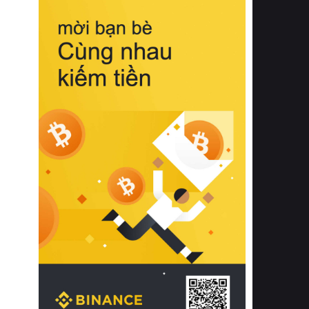
biệt từ bề mặt vải mềm mịn, khả năng
thoáng khí tuyệt vời cho đến độ đàn
hồi chuẩn xác của phần đệm nâng đỡ
cột sống.
Bên cạnh đó, việc lựa chọn các dòng
sản phẩm đạt chuẩn chất lượng quốc
tế còn giúp ngăn ngừa tình trạng kích
ứng da, hạn chế sự phát triển của vi
khuẩn và nấm mốc trong điều kiện
thời tiết nóng ẩm. Bạn có thể tìm hiểu
thêm các nghiên cứu khoa học về tác
động của giấc ngủ và môi trường
phòng ngủ đối với sức khỏe con
người tại Sleep Foundation (External
Link) để có cái nhìn toàn diện hơn.
2. Các tiêu chí vàng khi lựa chọn
chăn ga gối đệm cao cấp cho phòng
ngủ
Để sở hữu một bộ chăn ga gối đệm
cao cấp hoàn hảo cả về thẩm mỹ lẫn
công năng, người tiêu dùng cần cân
nhắc kỹ lưỡng các tiêu chí quan trọng