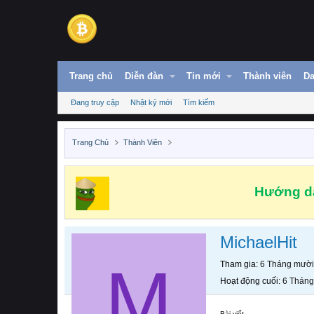
Trang chủ
Diễn đàn
Tin mới
Thành viên
Da
Đang truy cập
Nhật ký mới
Tìm kiếm
Trang Chủ
Thành Viên
Hướng dẫ
MichaelHit
M
Tham gia
6 Tháng mười
Hoạt động cuối
6 Tháng
Bài viết