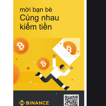
biệt từ bề mặt vải mềm mịn, khả năng
thoáng khí tuyệt vời cho đến độ đàn
hồi chuẩn xác của phần đệm nâng đỡ
cột sống.
Bên cạnh đó, việc lựa chọn các dòng
sản phẩm đạt chuẩn chất lượng quốc
tế còn giúp ngăn ngừa tình trạng kích
ứng da, hạn chế sự phát triển của vi
khuẩn và nấm mốc trong điều kiện
thời tiết nóng ẩm. Bạn có thể tìm hiểu
thêm các nghiên cứu khoa học về tác
động của giấc ngủ và môi trường
phòng ngủ đối với sức khỏe con
người tại Sleep Foundation (External
Link) để có cái nhìn toàn diện hơn.
2. Các tiêu chí vàng khi lựa chọn
chăn ga gối đệm cao cấp cho phòng
ngủ
Để sở hữu một bộ chăn ga gối đệm
cao cấp hoàn hảo cả về thẩm mỹ lẫn
công năng, người tiêu dùng cần cân
nhắc kỹ lưỡng các tiêu chí quan trọng