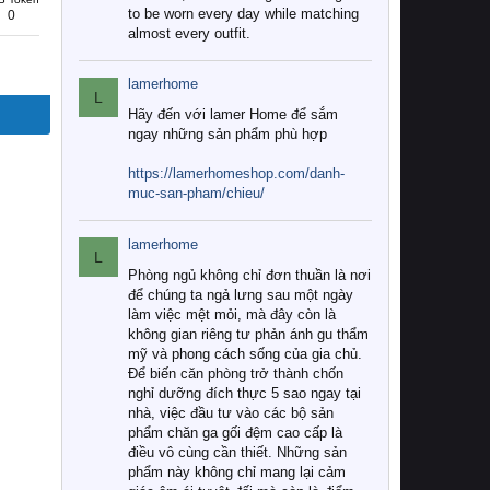
to be worn every day while matching
0
almost every outfit.
lamerhome
L
Hãy đến với lamer Home để sắm
ngay những sản phẩm phù hợp
https://lamerhomeshop.com/danh-
muc-san-pham/chieu/
lamerhome
L
Phòng ngủ không chỉ đơn thuần là nơi
để chúng ta ngả lưng sau một ngày
làm việc mệt mỏi, mà đây còn là
không gian riêng tư phản ánh gu thẩm
mỹ và phong cách sống của gia chủ.
Để biến căn phòng trở thành chốn
nghỉ dưỡng đích thực 5 sao ngay tại
nhà, việc đầu tư vào các bộ sản
phẩm chăn ga gối đệm cao cấp là
điều vô cùng cần thiết. Những sản
phẩm này không chỉ mang lại cảm