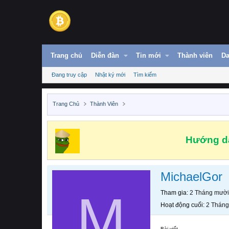
Trang chủ
Diễn đàn
Tin mới
Thành viên
Da
Đang truy cập
Nhật ký mới
Tìm kiếm
Trang Chủ
Thành Viên
Hướng dẫ
MichaelGor
M
Tham gia
2 Tháng mười
Hoạt động cuối
2 Tháng
Bài viết