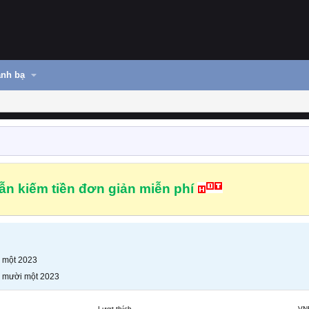
nh bạ
n kiếm tiền đơn giản miễn phí
 một 2023
 mười một 2023
Lượt thích
VN