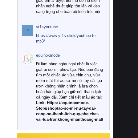
giác êm ái tuyệt đối mà còn là điểm
nhấn nghệ thuật giúp tôn lên vẻ đẹp
sang trọng cho toàn bộ kiến trúc nội
thất.
yt1syoutube
Tuy nhiên, giữa thị trường đa dạng
Y
với vô vàn thương hiệu và mẫu mã
https://www-yt1s.click/youtube-to-
như hiện nay, làm thế nào để chọn
mp3/
được những bộ chăn ga gối đệm cao
cấp thực sự chất lượng, phù hợp với
equinoxmode
khí hậu và nhu cầu sử dụng của gia
đình? Hãy cùng chúng tôi đi tìm lời
Đi làm hàng ngày ngại nhất là việc
giải đáp chi tiết qua bài viết dưới đây.
giặt ủi sơ mi phức tạp. Nếu bạn đang
tìm một chiếc áo vừa chỉn chu, vừa
1. Tại sao các gia đình hiện đại lại ưa
mềm mát thì áo sơ mi nữ tay dài lụa
chuộng chăn ga gối đệm cao cấp?
trơn không nhăn chính là lựa chọn
hoàn hảo giúp bạn giữ nét thanh lịch
Khác với các dòng sản phẩm thông
cả ngày dài. Xem chi tiết mẫu áo tại:
thường, những bộ chăn ga gối đệm
Link: Https: //equinoxmode.
cao cấp trải qua quy trình sản xuất
Store/shop/ao-so-mi-nu-tay-dai-
nghiêm ngặt từ khâu chọn lọc nguyên
cong-so-thanh-lich-quy-phaichat-
liệu tự nhiên đến công nghệ dệt
vai-lua-tronkhong-nhanthoang-mat/
nhuộm hiện đại không chứa hóa chất
độc hại. Khi sử dụng dòng sản phẩm
này, bạn sẽ cảm nhận rõ rệt sự khác