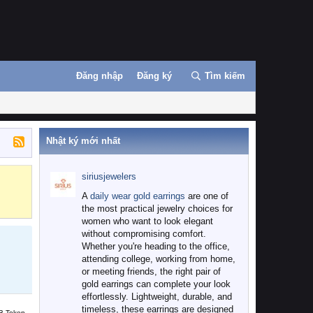
Đăng nhập
Đăng ký
Tìm kiếm
Nhật ký mới nhất
siriusjewelers
Binance
MEXC
A
daily wear gold earrings
are one of
the most practical jewelry choices for
women who want to look elegant
without compromising comfort.
Whether you're heading to the office,
attending college, working from home,
or meeting friends, the right pair of
gold earrings can complete your look
effortlessly. Lightweight, durable, and
timeless, these earrings are designed
B Token