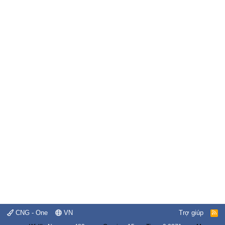
CNG - One
VN
Trợ giúp
R
S