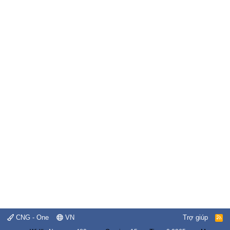
CNG - One
VN
Trợ giúp
R
S