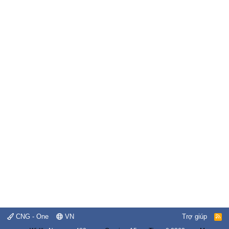
CNG - One
VN
Trợ giúp
R
S