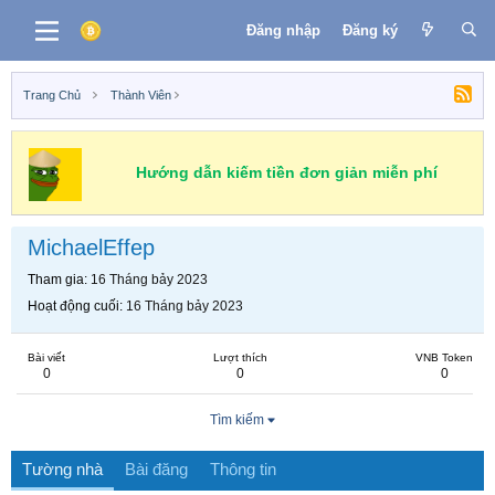
Đăng nhập
Đăng ký
Trang Chủ
Thành Viên
Hướng dẫn kiếm tiền đơn giản miễn phí
MichaelEffep
Tham gia
16 Tháng bảy 2023
Hoạt động cuối
16 Tháng bảy 2023
Bài viết
Lượt thích
VNB Token
0
0
0
Tìm kiếm
Tường nhà
Bài đăng
Thông tin