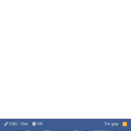
CNG - One
VN
Trợ giúp
R
S