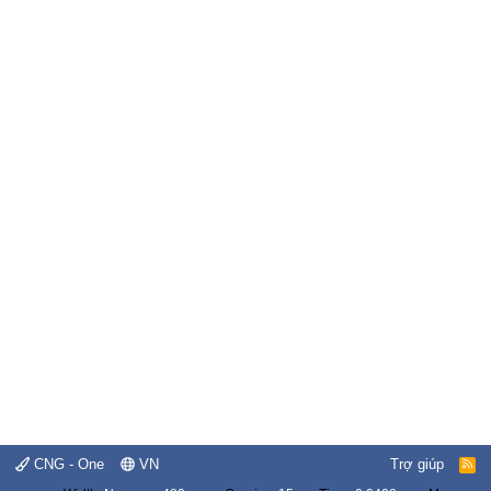
CNG - One
VN
Trợ giúp
R
S