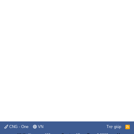
CNG - One
VN
Trợ giúp
R
S