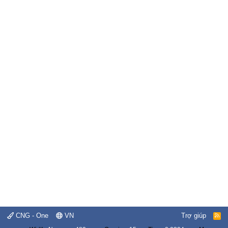
CNG - One
VN
Trợ giúp
R
S