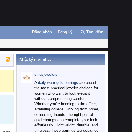
Đăng nhập
Đăng ký
Tìm kiếm
Nhật ký mới nhất
siriusjewelers
Binance
MEXC
A
daily wear gold earrings
are one of
the most practical jewelry choices for
women who want to look elegant
without compromising comfort.
Whether you're heading to the office,
attending college, working from home,
or meeting friends, the right pair of
gold earrings can complete your look
effortlessly. Lightweight, durable, and
timeless, these earrings are designed
B Token