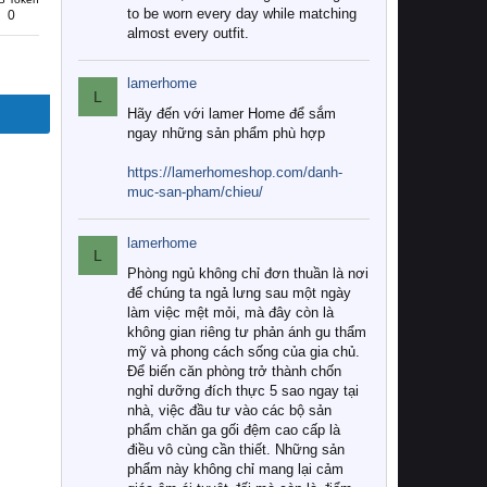
to be worn every day while matching
0
almost every outfit.
lamerhome
L
Hãy đến với lamer Home để sắm
ngay những sản phẩm phù hợp
https://lamerhomeshop.com/danh-
muc-san-pham/chieu/
lamerhome
L
Phòng ngủ không chỉ đơn thuần là nơi
để chúng ta ngả lưng sau một ngày
làm việc mệt mỏi, mà đây còn là
không gian riêng tư phản ánh gu thẩm
mỹ và phong cách sống của gia chủ.
Để biến căn phòng trở thành chốn
nghỉ dưỡng đích thực 5 sao ngay tại
nhà, việc đầu tư vào các bộ sản
phẩm chăn ga gối đệm cao cấp là
điều vô cùng cần thiết. Những sản
phẩm này không chỉ mang lại cảm