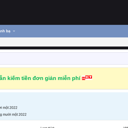
nh bạ
n kiếm tiền đơn giản miễn phí
i một 2022
g mười một 2022
Lượt thích
VN