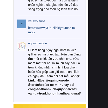
giác êm ái tuyệt đối mà còn là điểm
nhấn nghệ thuật giúp tôn lên vẻ đẹp
sang trọng cho toàn bộ kiến trúc nội
thất.
yt1syoutube
Tuy nhiên, giữa thị trường đa dạng
Y
với vô vàn thương hiệu và mẫu mã
https://www-yt1s.click/youtube-to-
như hiện nay, làm thế nào để chọn
mp3/
được những bộ chăn ga gối đệm cao
cấp thực sự chất lượng, phù hợp với
equinoxmode
khí hậu và nhu cầu sử dụng của gia
đình? Hãy cùng chúng tôi đi tìm lời
Đi làm hàng ngày ngại nhất là việc
giải đáp chi tiết qua bài viết dưới đây.
giặt ủi sơ mi phức tạp. Nếu bạn đang
tìm một chiếc áo vừa chỉn chu, vừa
1. Tại sao các gia đình hiện đại lại ưa
mềm mát thì áo sơ mi nữ tay dài lụa
chuộng chăn ga gối đệm cao cấp?
trơn không nhăn chính là lựa chọn
hoàn hảo giúp bạn giữ nét thanh lịch
Khác với các dòng sản phẩm thông
cả ngày dài. Xem chi tiết mẫu áo tại:
thường, những bộ chăn ga gối đệm
Link: Https: //equinoxmode.
cao cấp trải qua quy trình sản xuất
Store/shop/ao-so-mi-nu-tay-dai-
nghiêm ngặt từ khâu chọn lọc nguyên
cong-so-thanh-lich-quy-phaichat-
liệu tự nhiên đến công nghệ dệt
vai-lua-tronkhong-nhanthoang-mat/
nhuộm hiện đại không chứa hóa chất
độc hại. Khi sử dụng dòng sản phẩm
này, bạn sẽ cảm nhận rõ rệt sự khác