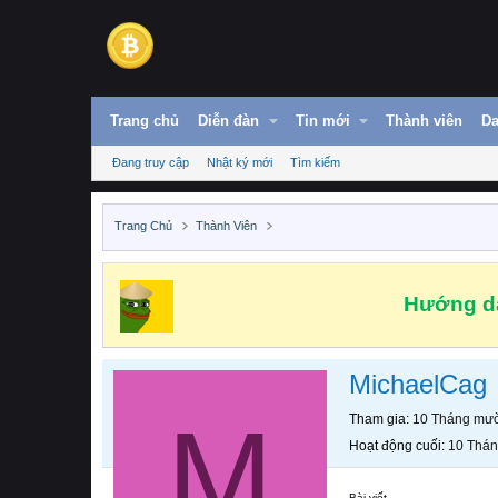
Trang chủ
Diễn đàn
Tin mới
Thành viên
Da
Đang truy cập
Nhật ký mới
Tìm kiếm
Trang Chủ
Thành Viên
Hướng dẫ
MichaelCag
M
Tham gia
10 Tháng mườ
Hoạt động cuối
10 Thán
Bài viết