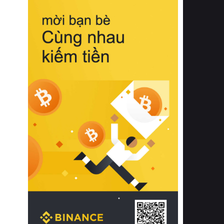
biệt từ bề mặt vải mềm mịn, khả năng
thoáng khí tuyệt vời cho đến độ đàn
hồi chuẩn xác của phần đệm nâng đỡ
cột sống.
Bên cạnh đó, việc lựa chọn các dòng
sản phẩm đạt chuẩn chất lượng quốc
tế còn giúp ngăn ngừa tình trạng kích
ứng da, hạn chế sự phát triển của vi
khuẩn và nấm mốc trong điều kiện
thời tiết nóng ẩm. Bạn có thể tìm hiểu
thêm các nghiên cứu khoa học về tác
động của giấc ngủ và môi trường
phòng ngủ đối với sức khỏe con
người tại Sleep Foundation (External
Link) để có cái nhìn toàn diện hơn.
2. Các tiêu chí vàng khi lựa chọn
chăn ga gối đệm cao cấp cho phòng
ngủ
Để sở hữu một bộ chăn ga gối đệm
cao cấp hoàn hảo cả về thẩm mỹ lẫn
công năng, người tiêu dùng cần cân
nhắc kỹ lưỡng các tiêu chí quan trọng