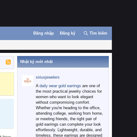
Đăng nhập
Đăng ký
Tìm kiếm
Nhật ký mới nhất
siriusjewelers
Binance
MEXC
A
daily wear gold earrings
are one of
the most practical jewelry choices for
women who want to look elegant
without compromising comfort.
Whether you're heading to the office,
attending college, working from home,
or meeting friends, the right pair of
gold earrings can complete your look
effortlessly. Lightweight, durable, and
timeless, these earrings are designed
B Token