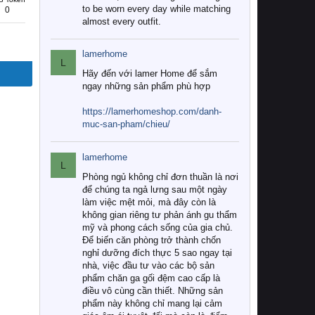
to be worn every day while matching
0
almost every outfit.
lamerhome
L
Hãy đến với lamer Home để sắm
ngay những sản phẩm phù hợp
https://lamerhomeshop.com/danh-
muc-san-pham/chieu/
lamerhome
L
Phòng ngủ không chỉ đơn thuần là nơi
để chúng ta ngả lưng sau một ngày
làm việc mệt mỏi, mà đây còn là
không gian riêng tư phản ánh gu thẩm
mỹ và phong cách sống của gia chủ.
Để biến căn phòng trở thành chốn
nghỉ dưỡng đích thực 5 sao ngay tại
nhà, việc đầu tư vào các bộ sản
phẩm chăn ga gối đệm cao cấp là
điều vô cùng cần thiết. Những sản
phẩm này không chỉ mang lại cảm