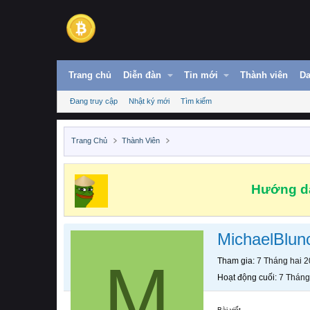
Trang chủ
Diễn đàn
Tin mới
Thành viên
Da
Đang truy cập
Nhật ký mới
Tìm kiếm
Trang Chủ
Thành Viên
Hướng dẫ
MichaelBlun
M
Tham gia
7 Tháng hai 
Hoạt động cuối
7 Tháng
Bài viết