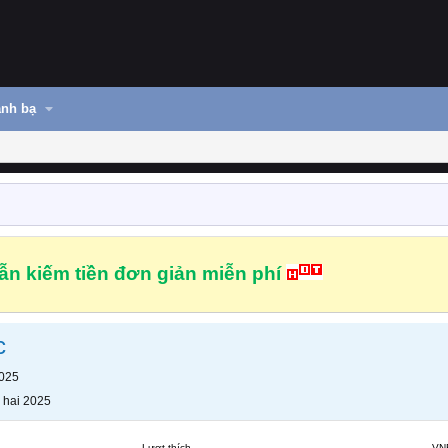
nh bạ
n kiếm tiền đơn giản miễn phí
c
2025
 hai 2025
Lượt thích
VN