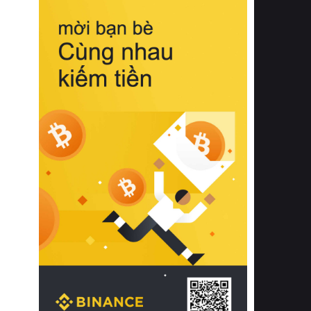
biệt từ bề mặt vải mềm mịn, khả năng
thoáng khí tuyệt vời cho đến độ đàn
hồi chuẩn xác của phần đệm nâng đỡ
cột sống.
Bên cạnh đó, việc lựa chọn các dòng
sản phẩm đạt chuẩn chất lượng quốc
tế còn giúp ngăn ngừa tình trạng kích
ứng da, hạn chế sự phát triển của vi
khuẩn và nấm mốc trong điều kiện
thời tiết nóng ẩm. Bạn có thể tìm hiểu
thêm các nghiên cứu khoa học về tác
động của giấc ngủ và môi trường
phòng ngủ đối với sức khỏe con
người tại Sleep Foundation (External
Link) để có cái nhìn toàn diện hơn.
2. Các tiêu chí vàng khi lựa chọn
chăn ga gối đệm cao cấp cho phòng
ngủ
Để sở hữu một bộ chăn ga gối đệm
cao cấp hoàn hảo cả về thẩm mỹ lẫn
công năng, người tiêu dùng cần cân
nhắc kỹ lưỡng các tiêu chí quan trọng