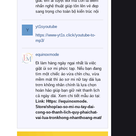
giác êm ái tuyệt đối mà còn là điểm
nhấn nghệ thuật giúp tôn lên vẻ đẹp
sang trọng cho toàn bộ kiến trúc nội
thất.
yt1syoutube
Tuy nhiên, giữa thị trường đa dạng
Y
với vô vàn thương hiệu và mẫu mã
https://www-yt1s.click/youtube-to-
như hiện nay, làm thế nào để chọn
mp3/
được những bộ chăn ga gối đệm cao
cấp thực sự chất lượng, phù hợp với
equinoxmode
khí hậu và nhu cầu sử dụng của gia
đình? Hãy cùng chúng tôi đi tìm lời
Đi làm hàng ngày ngại nhất là việc
giải đáp chi tiết qua bài viết dưới đây.
giặt ủi sơ mi phức tạp. Nếu bạn đang
tìm một chiếc áo vừa chỉn chu, vừa
1. Tại sao các gia đình hiện đại lại ưa
mềm mát thì áo sơ mi nữ tay dài lụa
chuộng chăn ga gối đệm cao cấp?
trơn không nhăn chính là lựa chọn
hoàn hảo giúp bạn giữ nét thanh lịch
Khác với các dòng sản phẩm thông
cả ngày dài. Xem chi tiết mẫu áo tại:
thường, những bộ chăn ga gối đệm
Link: Https: //equinoxmode.
cao cấp trải qua quy trình sản xuất
Store/shop/ao-so-mi-nu-tay-dai-
nghiêm ngặt từ khâu chọn lọc nguyên
cong-so-thanh-lich-quy-phaichat-
liệu tự nhiên đến công nghệ dệt
vai-lua-tronkhong-nhanthoang-mat/
nhuộm hiện đại không chứa hóa chất
độc hại. Khi sử dụng dòng sản phẩm
này, bạn sẽ cảm nhận rõ rệt sự khác