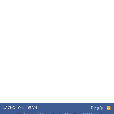
CNG - One
VN
Trợ giúp
R
S