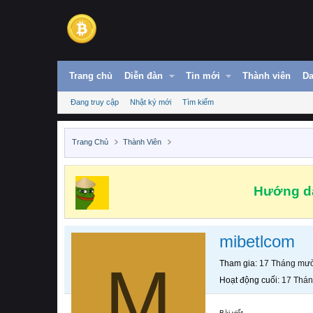
Trang chủ
Diễn đàn
Tin mới
Thành viên
Da
Đang truy cập
Nhật ký mới
Tìm kiếm
Trang Chủ
Thành Viên
Hướng dẫ
mibetlcom
M
Tham gia
17 Tháng mườ
Hoạt động cuối
17 Thán
Bài viết