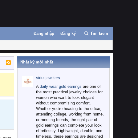
Đăng nhập
Đăng ký
Tìm kiếm
Nhật ký mới nhất
siriusjewelers
Binance
MEXC
A
daily wear gold earrings
are one of
the most practical jewelry choices for
women who want to look elegant
without compromising comfort.
Whether you're heading to the office,
attending college, working from home,
or meeting friends, the right pair of
gold earrings can complete your look
effortlessly. Lightweight, durable, and
timeless, these earrings are designed
B Token