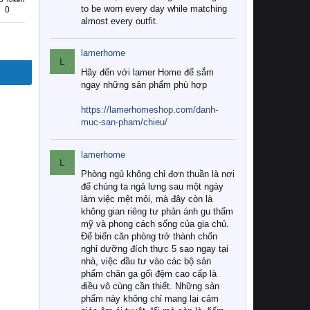
to be worn every day while matching
0
almost every outfit.
lamerhome
L
Hãy đến với lamer Home để sắm
ngay những sản phẩm phù hợp
https://lamerhomeshop.com/danh-
muc-san-pham/chieu/
lamerhome
L
Phòng ngủ không chỉ đơn thuần là nơi
để chúng ta ngả lưng sau một ngày
làm việc mệt mỏi, mà đây còn là
không gian riêng tư phản ánh gu thẩm
mỹ và phong cách sống của gia chủ.
Để biến căn phòng trở thành chốn
nghỉ dưỡng đích thực 5 sao ngay tại
nhà, việc đầu tư vào các bộ sản
phẩm chăn ga gối đệm cao cấp là
điều vô cùng cần thiết. Những sản
phẩm này không chỉ mang lại cảm