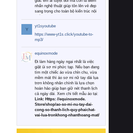
giác êm ái tuyệt đối mà còn là điểm
nhấn nghệ thuật giúp tôn lên vẻ đẹp
sang trọng cho toàn bộ kiến trúc nội
thất.
yt1syoutube
Tuy nhiên, giữa thị trường đa dạng
Y
với vô vàn thương hiệu và mẫu mã
https://www-yt1s.click/youtube-to-
như hiện nay, làm thế nào để chọn
mp3/
được những bộ chăn ga gối đệm cao
cấp thực sự chất lượng, phù hợp với
equinoxmode
khí hậu và nhu cầu sử dụng của gia
đình? Hãy cùng chúng tôi đi tìm lời
Đi làm hàng ngày ngại nhất là việc
giải đáp chi tiết qua bài viết dưới đây.
giặt ủi sơ mi phức tạp. Nếu bạn đang
tìm một chiếc áo vừa chỉn chu, vừa
1. Tại sao các gia đình hiện đại lại ưa
mềm mát thì áo sơ mi nữ tay dài lụa
chuộng chăn ga gối đệm cao cấp?
trơn không nhăn chính là lựa chọn
hoàn hảo giúp bạn giữ nét thanh lịch
Khác với các dòng sản phẩm thông
cả ngày dài. Xem chi tiết mẫu áo tại:
thường, những bộ chăn ga gối đệm
Link: Https: //equinoxmode.
cao cấp trải qua quy trình sản xuất
Store/shop/ao-so-mi-nu-tay-dai-
nghiêm ngặt từ khâu chọn lọc nguyên
cong-so-thanh-lich-quy-phaichat-
liệu tự nhiên đến công nghệ dệt
vai-lua-tronkhong-nhanthoang-mat/
nhuộm hiện đại không chứa hóa chất
độc hại. Khi sử dụng dòng sản phẩm
này, bạn sẽ cảm nhận rõ rệt sự khác