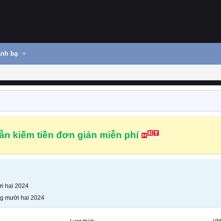
nh bạ
n kiếm tiền đơn giản miễn phí
i hai 2024
g mười hai 2024
Lượt thích
VN