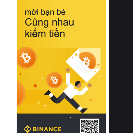
biệt từ bề mặt vải mềm mịn, khả năng
thoáng khí tuyệt vời cho đến độ đàn
hồi chuẩn xác của phần đệm nâng đỡ
cột sống.
Bên cạnh đó, việc lựa chọn các dòng
sản phẩm đạt chuẩn chất lượng quốc
tế còn giúp ngăn ngừa tình trạng kích
ứng da, hạn chế sự phát triển của vi
khuẩn và nấm mốc trong điều kiện
thời tiết nóng ẩm. Bạn có thể tìm hiểu
thêm các nghiên cứu khoa học về tác
động của giấc ngủ và môi trường
phòng ngủ đối với sức khỏe con
người tại Sleep Foundation (External
Link) để có cái nhìn toàn diện hơn.
2. Các tiêu chí vàng khi lựa chọn
chăn ga gối đệm cao cấp cho phòng
ngủ
Để sở hữu một bộ chăn ga gối đệm
cao cấp hoàn hảo cả về thẩm mỹ lẫn
công năng, người tiêu dùng cần cân
nhắc kỹ lưỡng các tiêu chí quan trọng