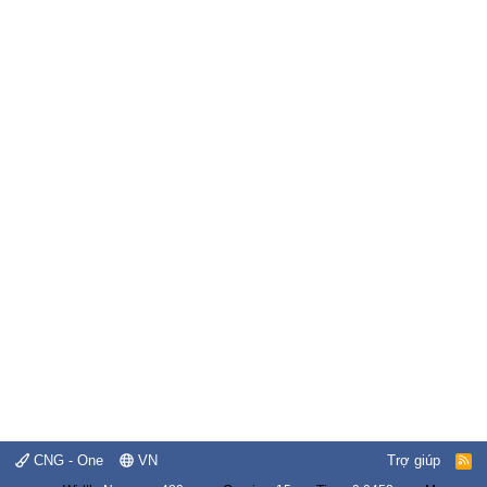
CNG - One
VN
Trợ giúp
R
S