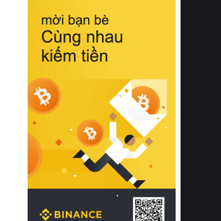
biệt từ bề mặt vải mềm mịn, khả năng
thoáng khí tuyệt vời cho đến độ đàn
hồi chuẩn xác của phần đệm nâng đỡ
cột sống.
Bên cạnh đó, việc lựa chọn các dòng
sản phẩm đạt chuẩn chất lượng quốc
tế còn giúp ngăn ngừa tình trạng kích
ứng da, hạn chế sự phát triển của vi
khuẩn và nấm mốc trong điều kiện
thời tiết nóng ẩm. Bạn có thể tìm hiểu
thêm các nghiên cứu khoa học về tác
động của giấc ngủ và môi trường
phòng ngủ đối với sức khỏe con
người tại Sleep Foundation (External
Link) để có cái nhìn toàn diện hơn.
2. Các tiêu chí vàng khi lựa chọn
chăn ga gối đệm cao cấp cho phòng
ngủ
Để sở hữu một bộ chăn ga gối đệm
cao cấp hoàn hảo cả về thẩm mỹ lẫn
công năng, người tiêu dùng cần cân
nhắc kỹ lưỡng các tiêu chí quan trọng