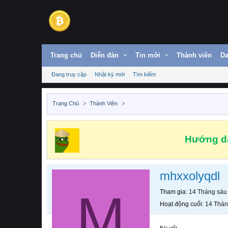
Trang chủ
Diễn đàn
Tin mới
Thành viên
Da
Đang truy cập
Nhật ký mới
Tìm kiếm
Trang Chủ
Thành Viên
Hướng dẫ
mhxxolyqdl
M
Tham gia
14 Tháng sáu
Hoạt động cuối
14 Thán
Bài viết