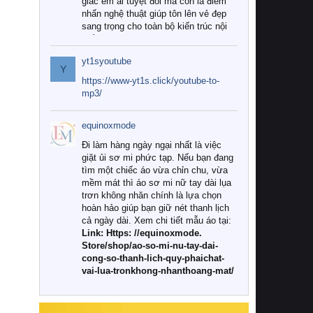
giác êm ái tuyệt đối mà còn là điểm
nhấn nghệ thuật giúp tôn lên vẻ đẹp
sang trọng cho toàn bộ kiến trúc nội
thất.
yt1syoutube
Tuy nhiên, giữa thị trường đa dạng
Y
với vô vàn thương hiệu và mẫu mã
https://www-yt1s.click/youtube-to-
như hiện nay, làm thế nào để chọn
mp3/
được những bộ chăn ga gối đệm cao
cấp thực sự chất lượng, phù hợp với
equinoxmode
khí hậu và nhu cầu sử dụng của gia
đình? Hãy cùng chúng tôi đi tìm lời
Đi làm hàng ngày ngại nhất là việc
giải đáp chi tiết qua bài viết dưới đây.
giặt ủi sơ mi phức tạp. Nếu bạn đang
tìm một chiếc áo vừa chỉn chu, vừa
1. Tại sao các gia đình hiện đại lại ưa
mềm mát thì áo sơ mi nữ tay dài lụa
chuộng chăn ga gối đệm cao cấp?
trơn không nhăn chính là lựa chọn
hoàn hảo giúp bạn giữ nét thanh lịch
Khác với các dòng sản phẩm thông
cả ngày dài. Xem chi tiết mẫu áo tại:
thường, những bộ chăn ga gối đệm
Link: Https: //equinoxmode.
cao cấp trải qua quy trình sản xuất
Store/shop/ao-so-mi-nu-tay-dai-
nghiêm ngặt từ khâu chọn lọc nguyên
cong-so-thanh-lich-quy-phaichat-
liệu tự nhiên đến công nghệ dệt
vai-lua-tronkhong-nhanthoang-mat/
nhuộm hiện đại không chứa hóa chất
độc hại. Khi sử dụng dòng sản phẩm
này, bạn sẽ cảm nhận rõ rệt sự khác