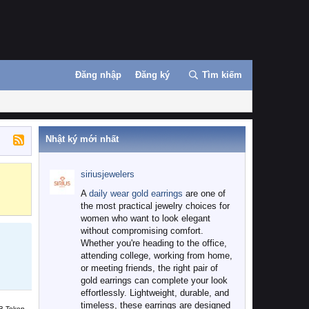
Đăng nhập
Đăng ký
Tìm kiếm
Nhật ký mới nhất
siriusjewelers
Binance
MEXC
A
daily wear gold earrings
are one of
the most practical jewelry choices for
women who want to look elegant
without compromising comfort.
Whether you're heading to the office,
attending college, working from home,
or meeting friends, the right pair of
gold earrings can complete your look
effortlessly. Lightweight, durable, and
timeless, these earrings are designed
B Token