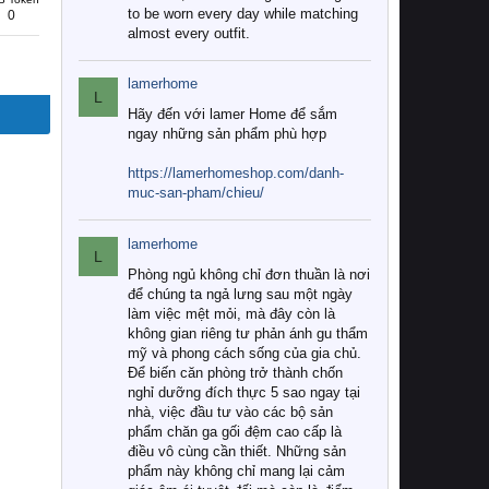
to be worn every day while matching
0
almost every outfit.
lamerhome
L
Hãy đến với lamer Home để sắm
ngay những sản phẩm phù hợp
https://lamerhomeshop.com/danh-
muc-san-pham/chieu/
lamerhome
L
Phòng ngủ không chỉ đơn thuần là nơi
để chúng ta ngả lưng sau một ngày
làm việc mệt mỏi, mà đây còn là
không gian riêng tư phản ánh gu thẩm
mỹ và phong cách sống của gia chủ.
Để biến căn phòng trở thành chốn
nghỉ dưỡng đích thực 5 sao ngay tại
nhà, việc đầu tư vào các bộ sản
phẩm chăn ga gối đệm cao cấp là
điều vô cùng cần thiết. Những sản
phẩm này không chỉ mang lại cảm