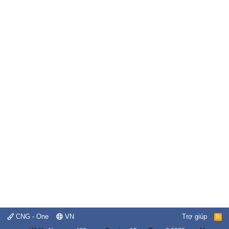
CNG - One
VN
Trợ giúp
R
S