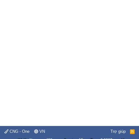
CNG - One
VN
Trợ giúp
R
S