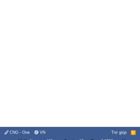
CNG - One
VN
Trợ giúp
R
S