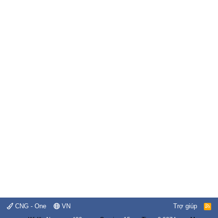
CNG - One
VN
Trợ giúp
R
S