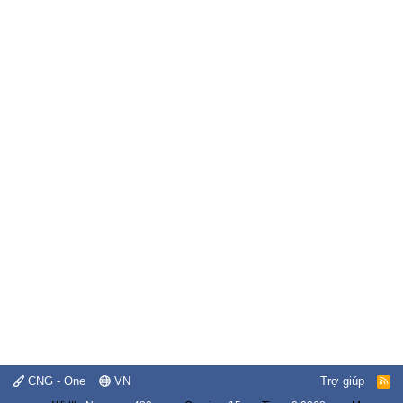
CNG - One
VN
Trợ giúp
R
S