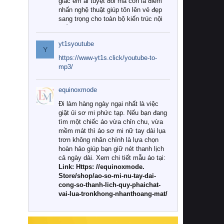
giác êm ái tuyệt đối mà còn là điểm
nhấn nghệ thuật giúp tôn lên vẻ đẹp
sang trọng cho toàn bộ kiến trúc nội
thất.
yt1syoutube
Tuy nhiên, giữa thị trường đa dạng
Y
với vô vàn thương hiệu và mẫu mã
https://www-yt1s.click/youtube-to-
như hiện nay, làm thế nào để chọn
mp3/
được những bộ chăn ga gối đệm cao
cấp thực sự chất lượng, phù hợp với
equinoxmode
khí hậu và nhu cầu sử dụng của gia
đình? Hãy cùng chúng tôi đi tìm lời
Đi làm hàng ngày ngại nhất là việc
giải đáp chi tiết qua bài viết dưới đây.
giặt ủi sơ mi phức tạp. Nếu bạn đang
tìm một chiếc áo vừa chỉn chu, vừa
1. Tại sao các gia đình hiện đại lại ưa
mềm mát thì áo sơ mi nữ tay dài lụa
chuộng chăn ga gối đệm cao cấp?
trơn không nhăn chính là lựa chọn
hoàn hảo giúp bạn giữ nét thanh lịch
Khác với các dòng sản phẩm thông
cả ngày dài. Xem chi tiết mẫu áo tại:
thường, những bộ chăn ga gối đệm
Link: Https: //equinoxmode.
cao cấp trải qua quy trình sản xuất
Store/shop/ao-so-mi-nu-tay-dai-
nghiêm ngặt từ khâu chọn lọc nguyên
cong-so-thanh-lich-quy-phaichat-
liệu tự nhiên đến công nghệ dệt
vai-lua-tronkhong-nhanthoang-mat/
nhuộm hiện đại không chứa hóa chất
độc hại. Khi sử dụng dòng sản phẩm
này, bạn sẽ cảm nhận rõ rệt sự khác