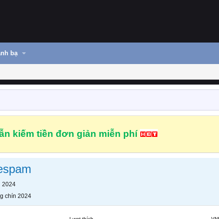
nh bạ
n kiếm tiền đơn giản miễn phí
respam
n 2024
g chín 2024
Lượt thích
VN