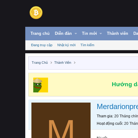
Trang chủ
Diễn đàn
Tin mới
Thành viên
Da
Đang truy cập
Nhật ký mới
Tìm kiếm
Trang Chủ
Thành Viên
Hướng dẫ
Merdarionp
M
Tham gia
20 Tháng chí
Hoạt động cuối
20 Thán
Bài viết