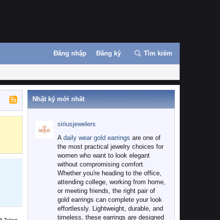
Đăng nhập
Đăng ký
Tìm kiếm
Nhật ký mới nhất
siriusjewelers
Binance
MEXC
A
daily wear gold earrings
are one of
the most practical jewelry choices for
women who want to look elegant
without compromising comfort.
Whether you're heading to the office,
attending college, working from home,
or meeting friends, the right pair of
gold earrings can complete your look
effortlessly. Lightweight, durable, and
timeless, these earrings are designed
B Token