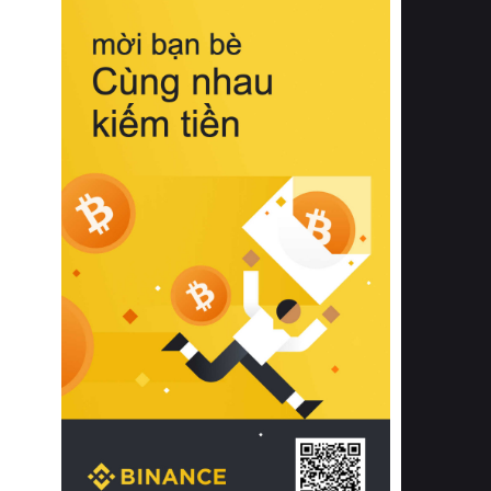
biệt từ bề mặt vải mềm mịn, khả năng
thoáng khí tuyệt vời cho đến độ đàn
hồi chuẩn xác của phần đệm nâng đỡ
cột sống.
Bên cạnh đó, việc lựa chọn các dòng
sản phẩm đạt chuẩn chất lượng quốc
tế còn giúp ngăn ngừa tình trạng kích
ứng da, hạn chế sự phát triển của vi
khuẩn và nấm mốc trong điều kiện
thời tiết nóng ẩm. Bạn có thể tìm hiểu
thêm các nghiên cứu khoa học về tác
động của giấc ngủ và môi trường
phòng ngủ đối với sức khỏe con
người tại Sleep Foundation (External
Link) để có cái nhìn toàn diện hơn.
2. Các tiêu chí vàng khi lựa chọn
chăn ga gối đệm cao cấp cho phòng
ngủ
Để sở hữu một bộ chăn ga gối đệm
cao cấp hoàn hảo cả về thẩm mỹ lẫn
công năng, người tiêu dùng cần cân
nhắc kỹ lưỡng các tiêu chí quan trọng