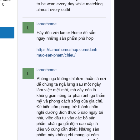
to be worn every day while matching
0
almost every outfit.
lamerhome
L
Hãy đến với lamer Home để sắm
ngay những sản phẩm phù hợp
https://lamerhomeshop.com/danh-
muc-san-pham/chieu/
lamerhome
L
Phòng ngủ không chỉ đơn thuần là nơi
để chúng ta ngả lưng sau một ngày
làm việc mệt mỏi, mà đây còn là
không gian riêng tư phản ánh gu thẩm
mỹ và phong cách sống của gia chủ.
Để biến căn phòng trở thành chốn
nghỉ dưỡng đích thực 5 sao ngay tại
nhà, việc đầu tư vào các bộ sản
phẩm chăn ga gối đệm cao cấp là
điều vô cùng cần thiết. Những sản
phẩm này không chỉ mang lại cảm