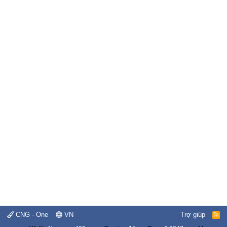
CNG - One
VN
Trợ giúp
R
S