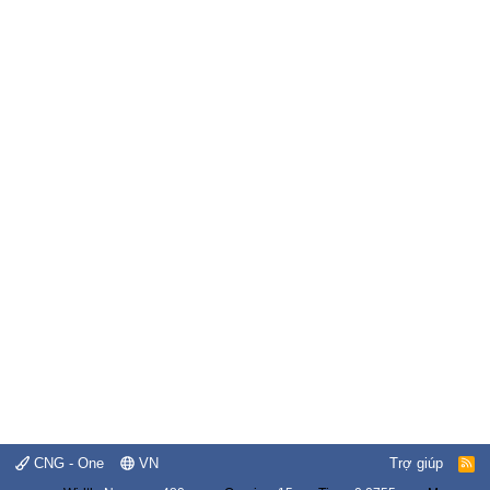
CNG - One
VN
Trợ giúp
R
S