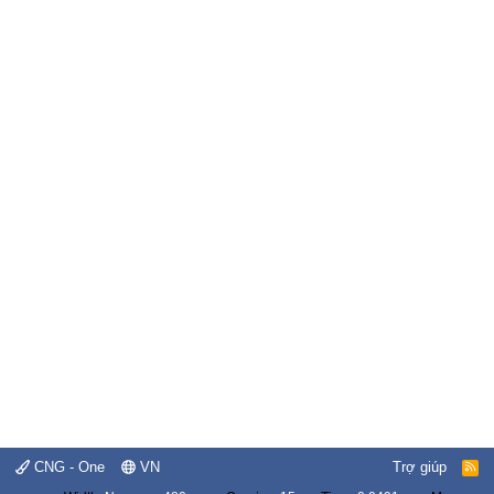
CNG - One
VN
Trợ giúp
R
S