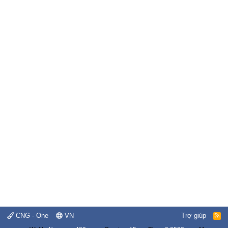
CNG - One
VN
Trợ giúp
R
S