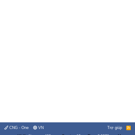
CNG - One
VN
Trợ giúp
R
S