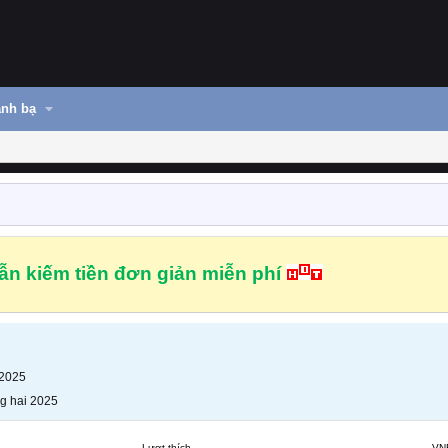
nh bạ
n kiếm tiền đơn giản miễn phí
 2025
g hai 2025
Lượt thích
VN