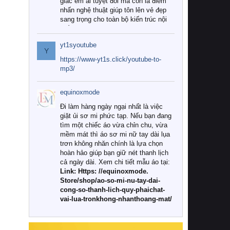
giác êm ái tuyệt đối mà còn là điểm
nhấn nghệ thuật giúp tôn lên vẻ đẹp
sang trọng cho toàn bộ kiến trúc nội
thất.
yt1syoutube
Tuy nhiên, giữa thị trường đa dạng
Y
với vô vàn thương hiệu và mẫu mã
https://www-yt1s.click/youtube-to-
như hiện nay, làm thế nào để chọn
mp3/
được những bộ chăn ga gối đệm cao
cấp thực sự chất lượng, phù hợp với
equinoxmode
khí hậu và nhu cầu sử dụng của gia
đình? Hãy cùng chúng tôi đi tìm lời
Đi làm hàng ngày ngại nhất là việc
giải đáp chi tiết qua bài viết dưới đây.
giặt ủi sơ mi phức tạp. Nếu bạn đang
tìm một chiếc áo vừa chỉn chu, vừa
1. Tại sao các gia đình hiện đại lại ưa
mềm mát thì áo sơ mi nữ tay dài lụa
chuộng chăn ga gối đệm cao cấp?
trơn không nhăn chính là lựa chọn
hoàn hảo giúp bạn giữ nét thanh lịch
Khác với các dòng sản phẩm thông
cả ngày dài. Xem chi tiết mẫu áo tại:
thường, những bộ chăn ga gối đệm
Link: Https: //equinoxmode.
cao cấp trải qua quy trình sản xuất
Store/shop/ao-so-mi-nu-tay-dai-
nghiêm ngặt từ khâu chọn lọc nguyên
cong-so-thanh-lich-quy-phaichat-
liệu tự nhiên đến công nghệ dệt
vai-lua-tronkhong-nhanthoang-mat/
nhuộm hiện đại không chứa hóa chất
độc hại. Khi sử dụng dòng sản phẩm
này, bạn sẽ cảm nhận rõ rệt sự khác