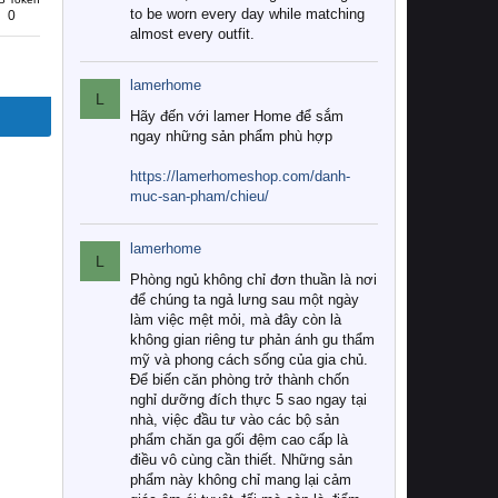
to be worn every day while matching
0
almost every outfit.
lamerhome
L
Hãy đến với lamer Home để sắm
ngay những sản phẩm phù hợp
https://lamerhomeshop.com/danh-
muc-san-pham/chieu/
lamerhome
L
Phòng ngủ không chỉ đơn thuần là nơi
để chúng ta ngả lưng sau một ngày
làm việc mệt mỏi, mà đây còn là
không gian riêng tư phản ánh gu thẩm
mỹ và phong cách sống của gia chủ.
Để biến căn phòng trở thành chốn
nghỉ dưỡng đích thực 5 sao ngay tại
nhà, việc đầu tư vào các bộ sản
phẩm chăn ga gối đệm cao cấp là
điều vô cùng cần thiết. Những sản
phẩm này không chỉ mang lại cảm