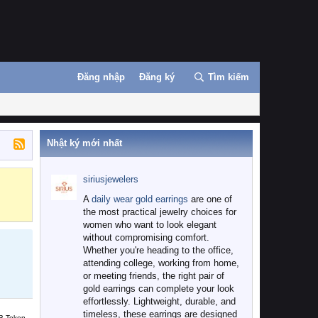
Đăng nhập
Đăng ký
Tìm kiếm
Nhật ký mới nhất
siriusjewelers
Binance
MEXC
A
daily wear gold earrings
are one of
the most practical jewelry choices for
women who want to look elegant
without compromising comfort.
Whether you're heading to the office,
attending college, working from home,
or meeting friends, the right pair of
gold earrings can complete your look
effortlessly. Lightweight, durable, and
timeless, these earrings are designed
B Token