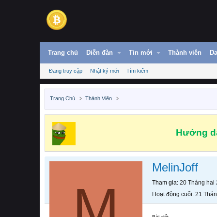
Trang chủ
Diễn đàn
Tin mới
Thành viên
Da
Đang truy cập
Nhật ký mới
Tìm kiếm
Trang Chủ
Thành Viên
Hướng dẫ
MelinJoff
M
Tham gia
20 Tháng hai
Hoạt động cuối
21 Thán
Bài viết