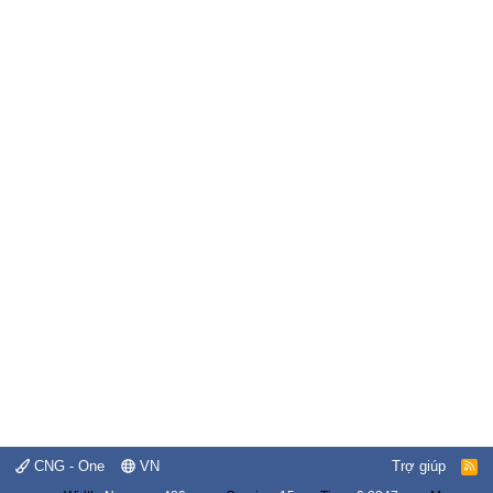
CNG - One
VN
Trợ giúp
R
S