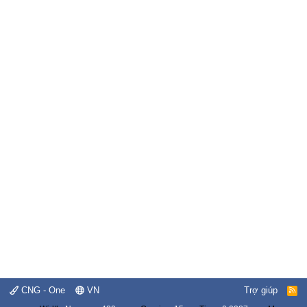
CNG - One
VN
Trợ giúp
R
S