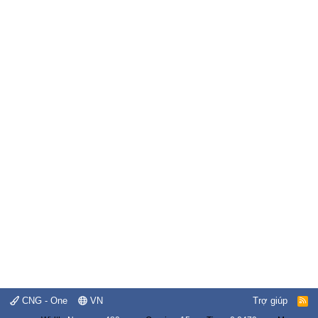
CNG - One
VN
Trợ giúp
R
S