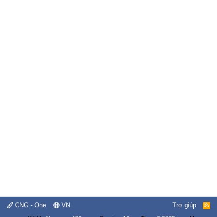
CNG - One
VN
Trợ giúp
R
S