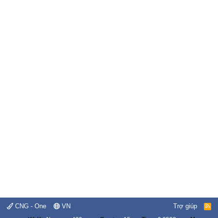
CNG - One
VN
Trợ giúp
R
S