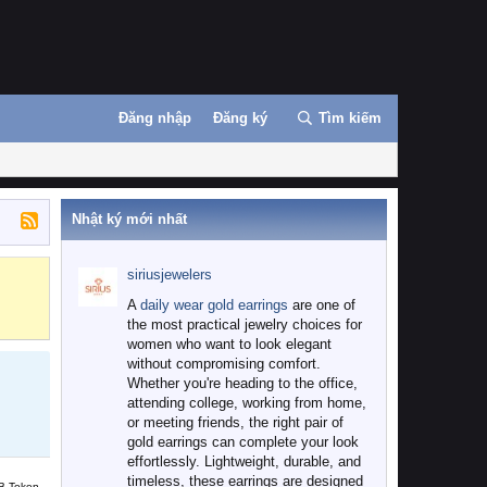
Đăng nhập
Đăng ký
Tìm kiếm
Nhật ký mới nhất
siriusjewelers
Binance
MEXC
A
daily wear gold earrings
are one of
the most practical jewelry choices for
women who want to look elegant
without compromising comfort.
Whether you're heading to the office,
attending college, working from home,
or meeting friends, the right pair of
gold earrings can complete your look
effortlessly. Lightweight, durable, and
timeless, these earrings are designed
B Token