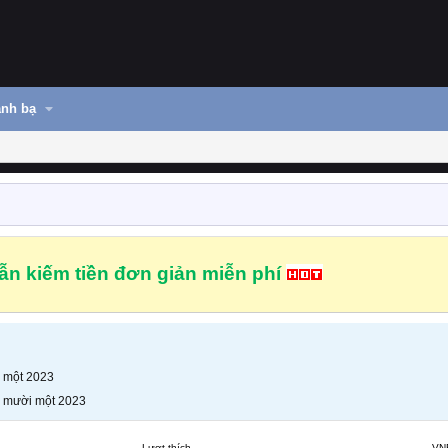
nh bạ
n kiếm tiền đơn giản miễn phí
 một 2023
 mười một 2023
Lượt thích
VN