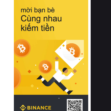
biệt từ bề mặt vải mềm mịn, khả năng
thoáng khí tuyệt vời cho đến độ đàn
hồi chuẩn xác của phần đệm nâng đỡ
cột sống.
Bên cạnh đó, việc lựa chọn các dòng
sản phẩm đạt chuẩn chất lượng quốc
tế còn giúp ngăn ngừa tình trạng kích
ứng da, hạn chế sự phát triển của vi
khuẩn và nấm mốc trong điều kiện
thời tiết nóng ẩm. Bạn có thể tìm hiểu
thêm các nghiên cứu khoa học về tác
động của giấc ngủ và môi trường
phòng ngủ đối với sức khỏe con
người tại Sleep Foundation (External
Link) để có cái nhìn toàn diện hơn.
2. Các tiêu chí vàng khi lựa chọn
chăn ga gối đệm cao cấp cho phòng
ngủ
Để sở hữu một bộ chăn ga gối đệm
cao cấp hoàn hảo cả về thẩm mỹ lẫn
công năng, người tiêu dùng cần cân
nhắc kỹ lưỡng các tiêu chí quan trọng