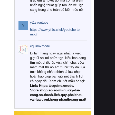
giác êm ái tuyệt đối mà còn là điểm
nhấn nghệ thuật giúp tôn lên vẻ đẹp
sang trọng cho toàn bộ kiến trúc nội
thất.
yt1syoutube
Tuy nhiên, giữa thị trường đa dạng
Y
với vô vàn thương hiệu và mẫu mã
https://www-yt1s.click/youtube-to-
như hiện nay, làm thế nào để chọn
mp3/
được những bộ chăn ga gối đệm cao
cấp thực sự chất lượng, phù hợp với
equinoxmode
khí hậu và nhu cầu sử dụng của gia
đình? Hãy cùng chúng tôi đi tìm lời
Đi làm hàng ngày ngại nhất là việc
giải đáp chi tiết qua bài viết dưới đây.
giặt ủi sơ mi phức tạp. Nếu bạn đang
tìm một chiếc áo vừa chỉn chu, vừa
1. Tại sao các gia đình hiện đại lại ưa
mềm mát thì áo sơ mi nữ tay dài lụa
chuộng chăn ga gối đệm cao cấp?
trơn không nhăn chính là lựa chọn
hoàn hảo giúp bạn giữ nét thanh lịch
Khác với các dòng sản phẩm thông
cả ngày dài. Xem chi tiết mẫu áo tại:
thường, những bộ chăn ga gối đệm
Link: Https: //equinoxmode.
cao cấp trải qua quy trình sản xuất
Store/shop/ao-so-mi-nu-tay-dai-
nghiêm ngặt từ khâu chọn lọc nguyên
cong-so-thanh-lich-quy-phaichat-
liệu tự nhiên đến công nghệ dệt
vai-lua-tronkhong-nhanthoang-mat/
nhuộm hiện đại không chứa hóa chất
độc hại. Khi sử dụng dòng sản phẩm
này, bạn sẽ cảm nhận rõ rệt sự khác