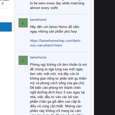
to be worn every day while matching
0
almost every outfit.
lamerhome
L
Hãy đến với lamer Home để sắm
ngay những sản phẩm phù hợp
https://lamerhomeshop.com/danh-
muc-san-pham/chieu/
lamerhome
L
Phòng ngủ không chỉ đơn thuần là nơi
để chúng ta ngả lưng sau một ngày
làm việc mệt mỏi, mà đây còn là
không gian riêng tư phản ánh gu thẩm
mỹ và phong cách sống của gia chủ.
Để biến căn phòng trở thành chốn
nghỉ dưỡng đích thực 5 sao ngay tại
nhà, việc đầu tư vào các bộ sản
phẩm chăn ga gối đệm cao cấp là
điều vô cùng cần thiết. Những sản
phẩm này không chỉ mang lại cảm