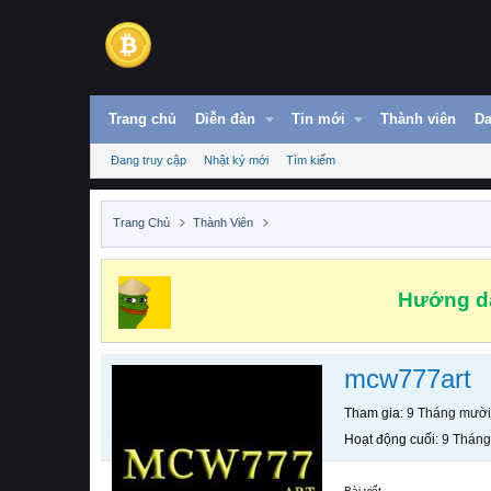
Trang chủ
Diễn đàn
Tin mới
Thành viên
Da
Đang truy cập
Nhật ký mới
Tìm kiếm
Trang Chủ
Thành Viên
Hướng dẫ
mcw777art
Tham gia
9 Tháng mười
Hoạt động cuối
9 Tháng
Bài viết