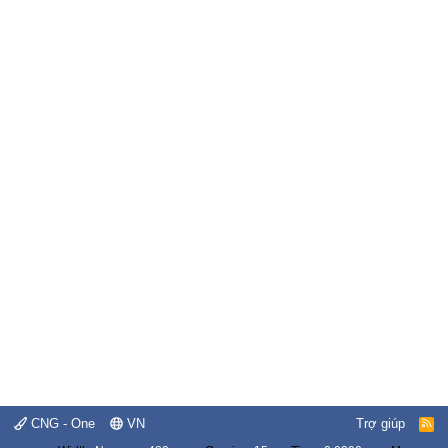
CNG - One
VN
Trợ giúp
R
S